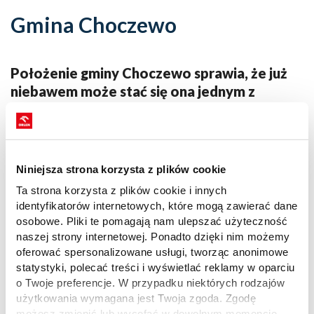
Gmina Choczewo
Położenie gminy Choczewo sprawia, że już
niebawem może stać się ona jednym z
najważniejszych punktów na mapie polskiej
energetyki odnawialnej. To tutaj, za
pośrednictwem podmorskich kabli, trafiać
będzie prąd wytworzony na morskiej farmie
Niniejsza strona korzysta z plików cookie
wiatrowej Baltic Power oraz farmach
Ta strona korzysta z plików cookie i innych
należących do innych operatorów.
identyfikatorów internetowych, które mogą zawierać dane
osobowe. Pliki te pomagają nam ulepszać użyteczność
L
ĄDOWA STACJA ELEKTROENERGETYCZNA
naszej strony internetowej. Ponadto dzięki nim możemy
oferować spersonalizowane usługi, tworząc anonimowe
W Gminie Choczewo trwa budowa lądowej stacji
statystyki, polecać treści i wyświetlać reklamy w oparciu
elektroenergetycznej,
dzięki której możliwe będzie
o Twoje preferencje. W przypadku niektórych rodzajów
odb
ieranie
energii elektrycznej z morskiej farmy wiatrowej i
użytkowania wymagana jest Twoja zgoda. Zgodę
włączenie jej do krajowego systemu
przesyłowego
.
Prace
możesz zmienić lub wycofać w dowolnym momencie